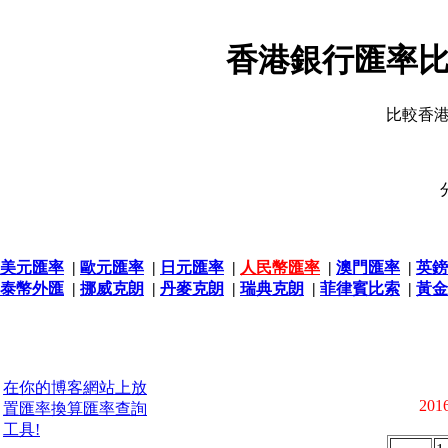
香港銀行匯率比
比較香
美元匯率
|
歐元匯率
|
日元匯率
|
人民幣匯率
|
澳門匯率
|
英鎊
泰幣外匯
|
挪威克朗
|
丹麥克朗
|
瑞典克朗
|
菲律賓比索
|
黃金
在你的博客網站上放
2016
置匯率換算匯率查詢
工具!