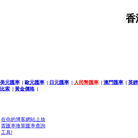
香
美元匯率
|
歐元匯率
|
日元匯率
|
人民幣匯率
|
澳門匯率
|
英鎊
比索
|
黃金價格
|
在你的博客網站上放
置匯率換算匯率查詢
工具!