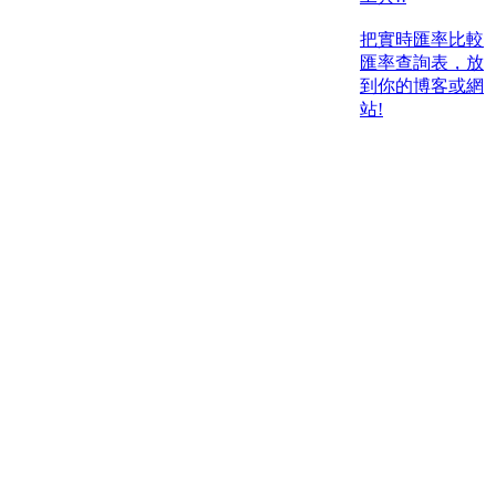
把實時匯率比較
匯率查詢表，放
到你的博客或網
站!