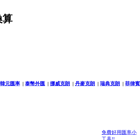
換算
韓元匯率
|
泰幣外匯
|
挪威克朗
|
丹麥克朗
|
瑞典克朗
|
菲律賓
免費好用匯率小
工具!!