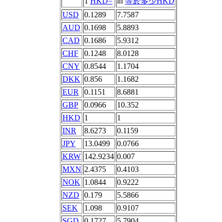
1
HKD=
in
等於多少HKD
USD
0.1289
7.7587
AUD
0.1698
5.8893
CAD
0.1686
5.9312
CHF
0.1248
8.0128
CNY
0.8544
1.1704
DKK
0.856
1.1682
EUR
0.1151
8.6881
GBP
0.0966
10.352
HKD
1
1
INR
8.6273
0.1159
JPY
13.0499
0.0766
KRW
142.9234
0.007
MXN
2.4375
0.4103
NOK
1.0844
0.9222
NZD
0.179
5.5866
SEK
1.098
0.9107
SGD
0.1727
5.7904