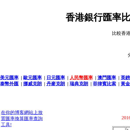
香港銀行匯率比
比較香
美元匯率
|
歐元匯率
|
日元匯率
|
人民幣匯率
|
澳門匯率
|
英鎊
泰幣外匯
|
挪威克朗
|
丹麥克朗
|
瑞典克朗
|
菲律賓比索
|
黃金
在你的博客網站上放
2016
置匯率換算匯率查詢
工具!