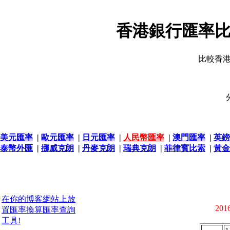
香港銀行匯率比
比較香
美元匯率
|
歐元匯率
|
日元匯率
|
人民幣匯率
|
澳門匯率
|
英鎊
泰幣外匯
|
挪威克朗
|
丹麥克朗
|
瑞典克朗
|
菲律賓比索
|
黃金
在你的博客網站上放
2016
置匯率換算匯率查詢
工具!