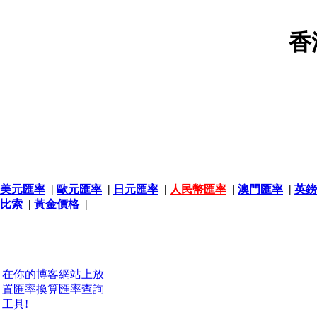
香
美元匯率
|
歐元匯率
|
日元匯率
|
人民幣匯率
|
澳門匯率
|
英鎊
比索
|
黃金價格
|
在你的博客網站上放
置匯率換算匯率查詢
工具!