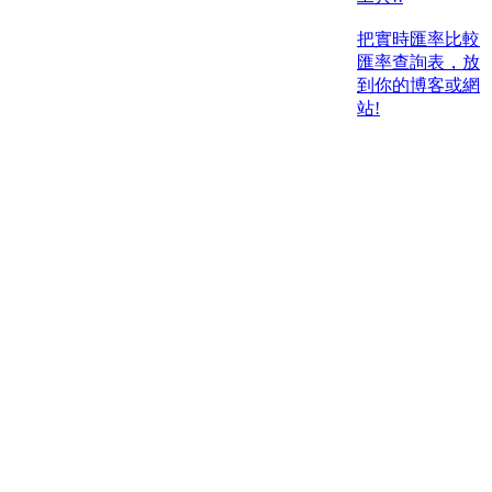
把實時匯率比較
匯率查詢表，放
到你的博客或網
站!