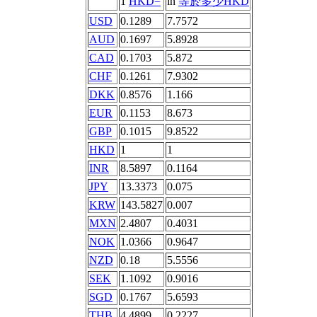
1
HKD=
in
等於多少HKD
USD
0.1289
7.7572
AUD
0.1697
5.8928
CAD
0.1703
5.872
CHF
0.1261
7.9302
DKK
0.8576
1.166
EUR
0.1153
8.673
GBP
0.1015
9.8522
HKD
1
1
INR
8.5897
0.1164
JPY
13.3373
0.075
KRW
143.5827
0.007
MXN
2.4807
0.4031
NOK
1.0366
0.9647
NZD
0.18
5.5556
SEK
1.1092
0.9016
SGD
0.1767
5.6593
THB
4.4899
0.2227