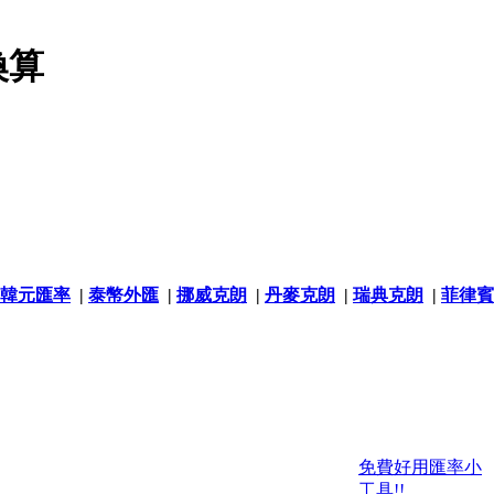
換算
韓元匯率
|
泰幣外匯
|
挪威克朗
|
丹麥克朗
|
瑞典克朗
|
菲律賓
免費好用匯率小
工具!!