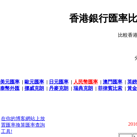
香港銀行匯率比
比較香
美元匯率
|
歐元匯率
|
日元匯率
|
人民幣匯率
|
澳門匯率
|
英鎊
泰幣外匯
|
挪威克朗
|
丹麥克朗
|
瑞典克朗
|
菲律賓比索
|
黃金
在你的博客網站上放
2016
置匯率換算匯率查詢
工具!