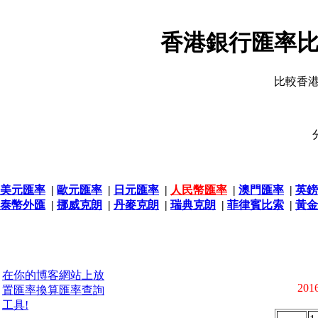
香港銀行匯率比
比較香
美元匯率
|
歐元匯率
|
日元匯率
|
人民幣匯率
|
澳門匯率
|
英鎊
泰幣外匯
|
挪威克朗
|
丹麥克朗
|
瑞典克朗
|
菲律賓比索
|
黃金
在你的博客網站上放
2016
置匯率換算匯率查詢
工具!