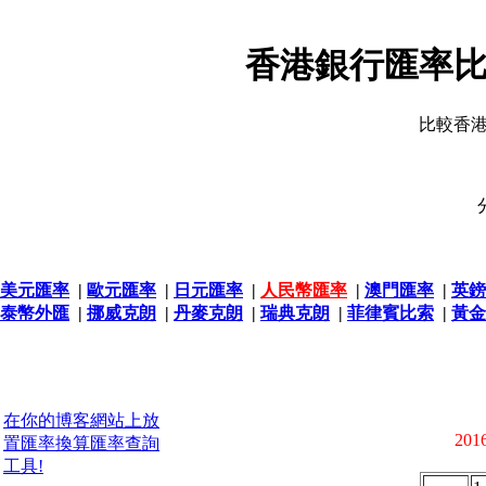
香港銀行匯率比
比較香
美元匯率
|
歐元匯率
|
日元匯率
|
人民幣匯率
|
澳門匯率
|
英鎊
泰幣外匯
|
挪威克朗
|
丹麥克朗
|
瑞典克朗
|
菲律賓比索
|
黃金
在你的博客網站上放
2016
置匯率換算匯率查詢
工具!