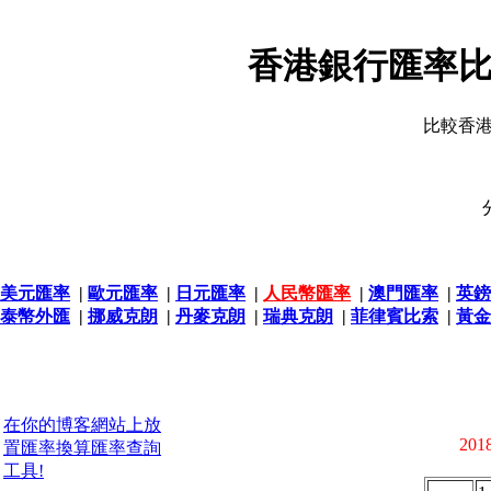
香港銀行匯率比
比較香
美元匯率
|
歐元匯率
|
日元匯率
|
人民幣匯率
|
澳門匯率
|
英鎊
泰幣外匯
|
挪威克朗
|
丹麥克朗
|
瑞典克朗
|
菲律賓比索
|
黃金
在你的博客網站上放
2018
置匯率換算匯率查詢
工具!