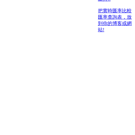
把實時匯率比較
匯率查詢表，放
到你的博客或網
站!