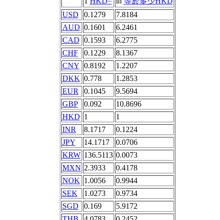
1
HKD=
in
等於多少HKD
USD
0.1279
7.8184
AUD
0.1601
6.2461
CAD
0.1593
6.2775
CHF
0.1229
8.1367
CNY
0.8192
1.2207
DKK
0.778
1.2853
EUR
0.1045
9.5694
GBP
0.092
10.8696
HKD
1
1
INR
8.1717
0.1224
JPY
14.1717
0.0706
KRW
136.5113
0.0073
MXN
2.3933
0.4178
NOK
1.0056
0.9944
SEK
1.0273
0.9734
SGD
0.169
5.9172
THB
4.0783
0.2452