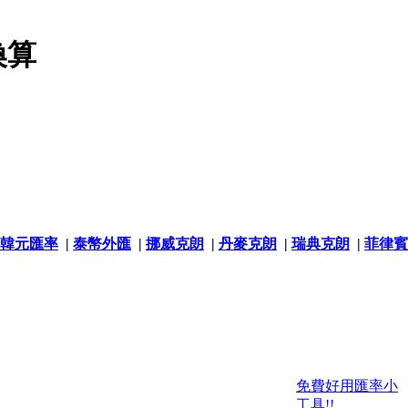
換算
韓元匯率
|
泰幣外匯
|
挪威克朗
|
丹麥克朗
|
瑞典克朗
|
菲律賓
免費好用匯率小
工具!!