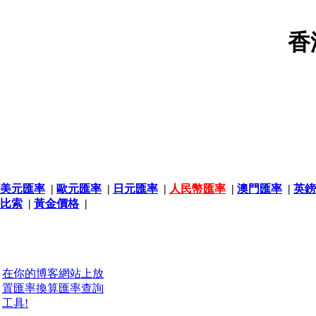
香
美元匯率
|
歐元匯率
|
日元匯率
|
人民幣匯率
|
澳門匯率
|
英鎊
比索
|
黃金價格
|
在你的博客網站上放
置匯率換算匯率查詢
工具!