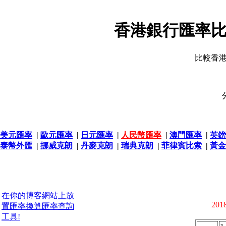
香港銀行匯率比
比較香
美元匯率
|
歐元匯率
|
日元匯率
|
人民幣匯率
|
澳門匯率
|
英鎊
泰幣外匯
|
挪威克朗
|
丹麥克朗
|
瑞典克朗
|
菲律賓比索
|
黃金
在你的博客網站上放
2018
置匯率換算匯率查詢
工具!