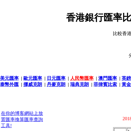
香港銀行匯率比
比較香
美元匯率
|
歐元匯率
|
日元匯率
|
人民幣匯率
|
澳門匯率
|
英鎊
泰幣外匯
|
挪威克朗
|
丹麥克朗
|
瑞典克朗
|
菲律賓比索
|
黃金
在你的博客網站上放
2018
置匯率換算匯率查詢
工具!