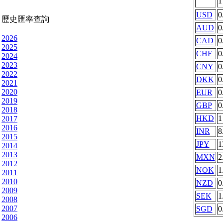
USD
0
歷史匯率查詢
AUD
0
2026
CAD
0
2025
CHF
0
2024
2023
CNY
0
2022
DKK
0
2021
2020
EUR
0
2019
GBP
0
2018
HKD
1
2017
2016
INR
8
2015
JPY
1
2014
2013
MXN
2
2012
NOK
1
2011
2010
NZD
0
2009
SEK
1
2008
2007
SGD
0
2006