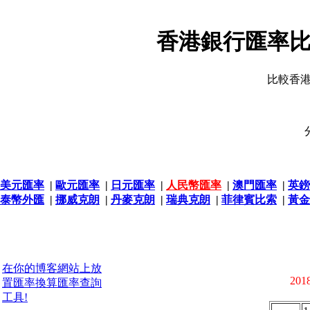
香港銀行匯率比
比較香
美元匯率
|
歐元匯率
|
日元匯率
|
人民幣匯率
|
澳門匯率
|
英鎊
泰幣外匯
|
挪威克朗
|
丹麥克朗
|
瑞典克朗
|
菲律賓比索
|
黃金
在你的博客網站上放
2018
置匯率換算匯率查詢
工具!