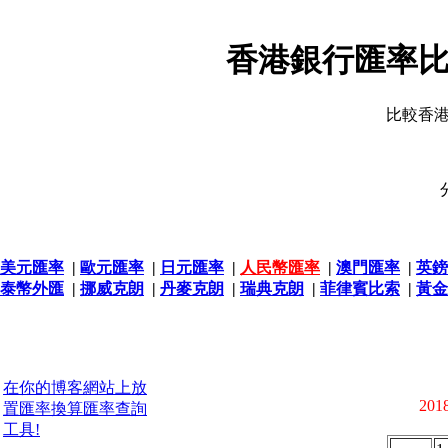
香港銀行匯率比
比較香
美元匯率
|
歐元匯率
|
日元匯率
|
人民幣匯率
|
澳門匯率
|
英鎊
泰幣外匯
|
挪威克朗
|
丹麥克朗
|
瑞典克朗
|
菲律賓比索
|
黃金
在你的博客網站上放
2018
置匯率換算匯率查詢
工具!