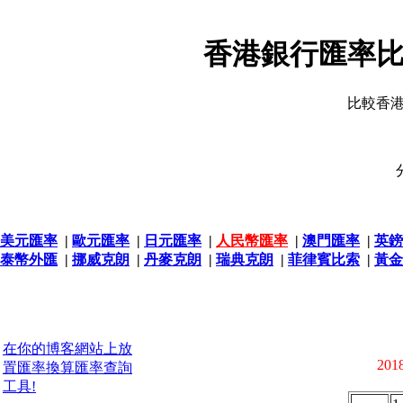
香港銀行匯率比
比較香
美元匯率
|
歐元匯率
|
日元匯率
|
人民幣匯率
|
澳門匯率
|
英鎊
泰幣外匯
|
挪威克朗
|
丹麥克朗
|
瑞典克朗
|
菲律賓比索
|
黃金
在你的博客網站上放
2018
置匯率換算匯率查詢
工具!