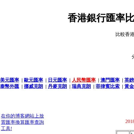
香港銀行匯率比
比較香
美元匯率
|
歐元匯率
|
日元匯率
|
人民幣匯率
|
澳門匯率
|
英鎊
泰幣外匯
|
挪威克朗
|
丹麥克朗
|
瑞典克朗
|
菲律賓比索
|
黃金
在你的博客網站上放
2018
置匯率換算匯率查詢
工具!