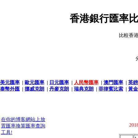
香港銀行匯率比
比較香
美元匯率
|
歐元匯率
|
日元匯率
|
人民幣匯率
|
澳門匯率
|
英鎊
泰幣外匯
|
挪威克朗
|
丹麥克朗
|
瑞典克朗
|
菲律賓比索
|
黃金
在你的博客網站上放
2018
置匯率換算匯率查詢
工具!