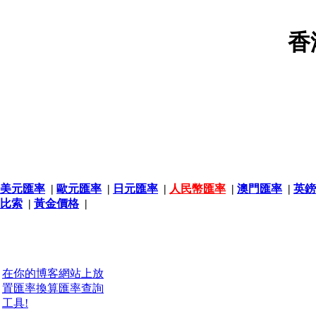
香
美元匯率
|
歐元匯率
|
日元匯率
|
人民幣匯率
|
澳門匯率
|
英鎊
比索
|
黃金價格
|
在你的博客網站上放
置匯率換算匯率查詢
工具!