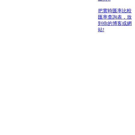
把實時匯率比較
匯率查詢表，放
到你的博客或網
站!