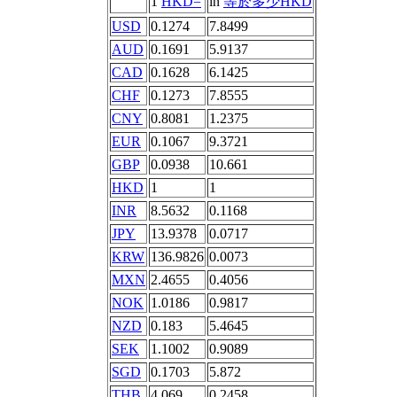
1
HKD=
in
等於多少HKD
USD
0.1274
7.8499
AUD
0.1691
5.9137
CAD
0.1628
6.1425
CHF
0.1273
7.8555
CNY
0.8081
1.2375
EUR
0.1067
9.3721
GBP
0.0938
10.661
HKD
1
1
INR
8.5632
0.1168
JPY
13.9378
0.0717
KRW
136.9826
0.0073
MXN
2.4655
0.4056
NOK
1.0186
0.9817
NZD
0.183
5.4645
SEK
1.1002
0.9089
SGD
0.1703
5.872
THB
4.069
0.2458