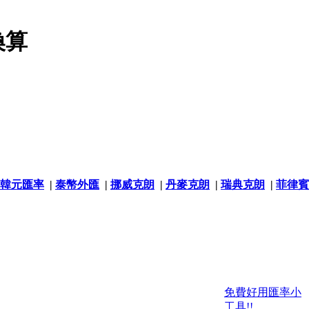
換算
韓元匯率
|
泰幣外匯
|
挪威克朗
|
丹麥克朗
|
瑞典克朗
|
菲律賓
免費好用匯率小
工具!!