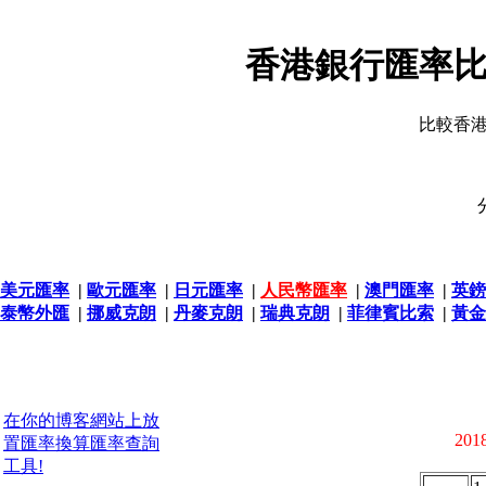
香港銀行匯率比
比較香
美元匯率
|
歐元匯率
|
日元匯率
|
人民幣匯率
|
澳門匯率
|
英鎊
泰幣外匯
|
挪威克朗
|
丹麥克朗
|
瑞典克朗
|
菲律賓比索
|
黃金
在你的博客網站上放
2018
置匯率換算匯率查詢
工具!