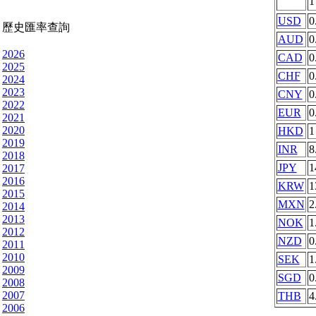
USD
0
歷史匯率查詢
AUD
0
2026
CAD
0
2025
CHF
0
2024
2023
CNY
0
2022
EUR
0
2021
2020
HKD
1
2019
INR
8
2018
JPY
1
2017
2016
KRW
1
2015
MXN
2
2014
2013
NOK
1
2012
NZD
0
2011
2010
SEK
1
2009
SGD
0
2008
2007
THB
4
2006