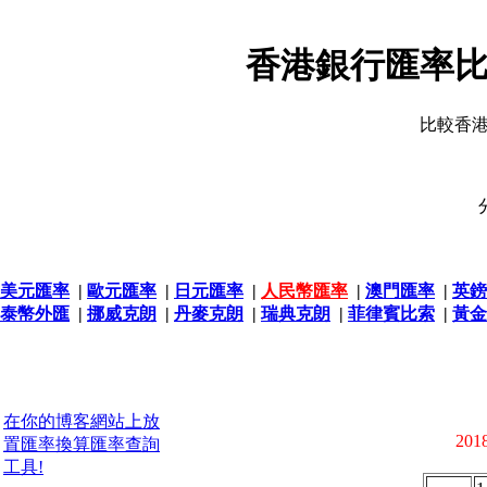
香港銀行匯率比
比較香
美元匯率
|
歐元匯率
|
日元匯率
|
人民幣匯率
|
澳門匯率
|
英鎊
泰幣外匯
|
挪威克朗
|
丹麥克朗
|
瑞典克朗
|
菲律賓比索
|
黃金
在你的博客網站上放
2018
置匯率換算匯率查詢
工具!