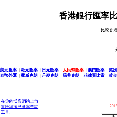
香港銀行匯率比
比較香
美元匯率
|
歐元匯率
|
日元匯率
|
人民幣匯率
|
澳門匯率
|
英鎊
泰幣外匯
|
挪威克朗
|
丹麥克朗
|
瑞典克朗
|
菲律賓比索
|
黃金
在你的博客網站上放
2018
置匯率換算匯率查詢
工具!