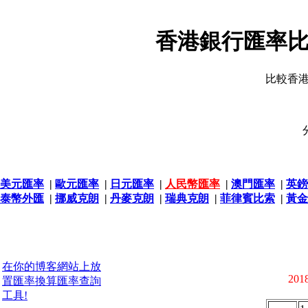
香港銀行匯率比
比較香
美元匯率
|
歐元匯率
|
日元匯率
|
人民幣匯率
|
澳門匯率
|
英鎊
泰幣外匯
|
挪威克朗
|
丹麥克朗
|
瑞典克朗
|
菲律賓比索
|
黃金
在你的博客網站上放
2018
置匯率換算匯率查詢
工具!