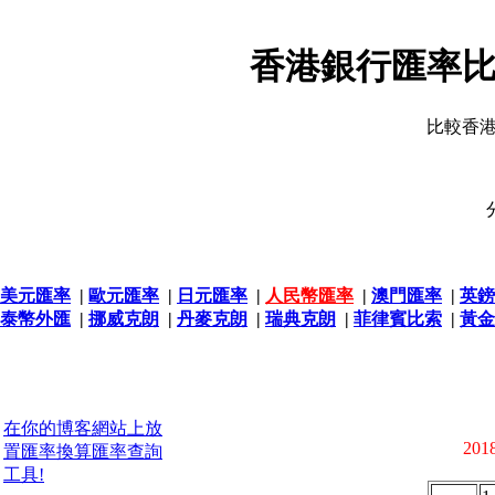
香港銀行匯率比
比較香
美元匯率
|
歐元匯率
|
日元匯率
|
人民幣匯率
|
澳門匯率
|
英鎊
泰幣外匯
|
挪威克朗
|
丹麥克朗
|
瑞典克朗
|
菲律賓比索
|
黃金
在你的博客網站上放
2018
置匯率換算匯率查詢
工具!