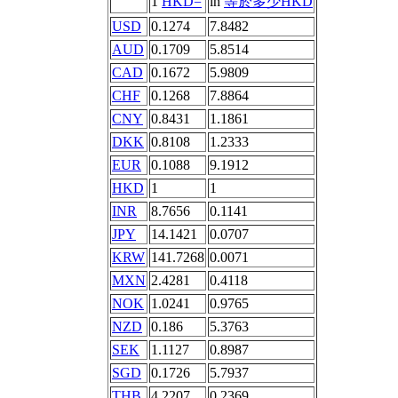
1
HKD=
in
等於多少HKD
USD
0.1274
7.8482
AUD
0.1709
5.8514
CAD
0.1672
5.9809
CHF
0.1268
7.8864
CNY
0.8431
1.1861
DKK
0.8108
1.2333
EUR
0.1088
9.1912
HKD
1
1
INR
8.7656
0.1141
JPY
14.1421
0.0707
KRW
141.7268
0.0071
MXN
2.4281
0.4118
NOK
1.0241
0.9765
NZD
0.186
5.3763
SEK
1.1127
0.8987
SGD
0.1726
5.7937
THB
4.2207
0.2369