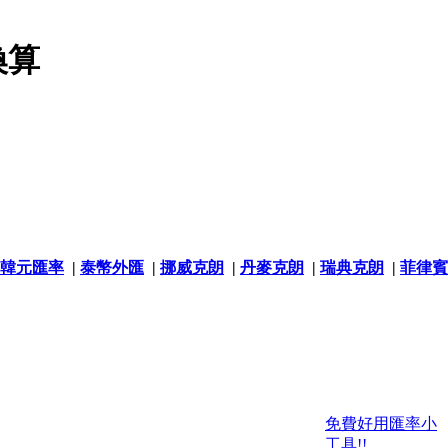
換算
韓元匯率
|
泰幣外匯
|
挪威克朗
|
丹麥克朗
|
瑞典克朗
|
菲律賓
免費好用匯率小
工具!!