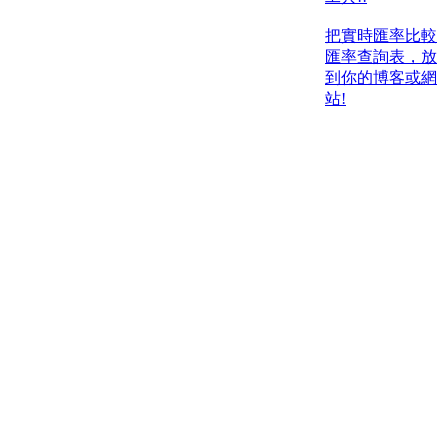
把實時匯率比較
匯率查詢表，放
到你的博客或網
站!