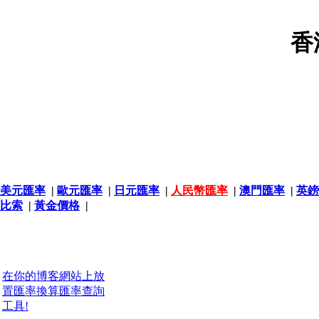
香
美元匯率
|
歐元匯率
|
日元匯率
|
人民幣匯率
|
澳門匯率
|
英鎊
比索
|
黃金價格
|
在你的博客網站上放
置匯率換算匯率查詢
工具!