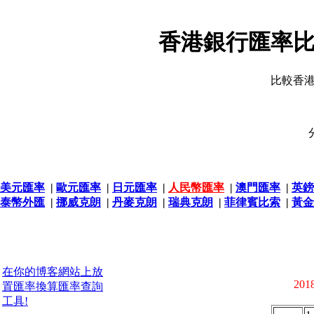
香港銀行匯率比
比較香
美元匯率
|
歐元匯率
|
日元匯率
|
人民幣匯率
|
澳門匯率
|
英鎊
泰幣外匯
|
挪威克朗
|
丹麥克朗
|
瑞典克朗
|
菲律賓比索
|
黃金
在你的博客網站上放
2018
置匯率換算匯率查詢
工具!