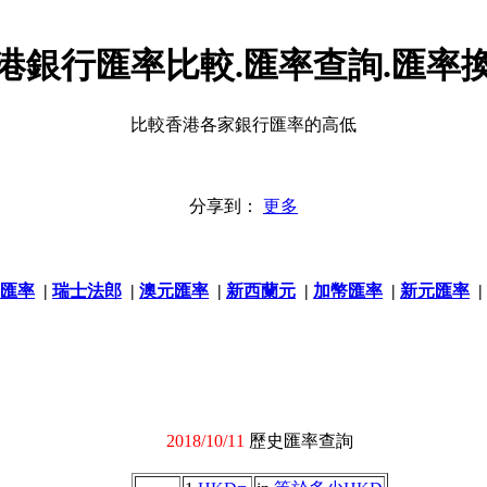
港銀行匯率比較.匯率查詢.匯率
比較香港各家銀行匯率的高低
分享到：
更多
匯率
|
瑞士法郎
|
澳元匯率
|
新西蘭元
|
加幣匯率
|
新元匯率
|
2018/10/11
歷史匯率查詢