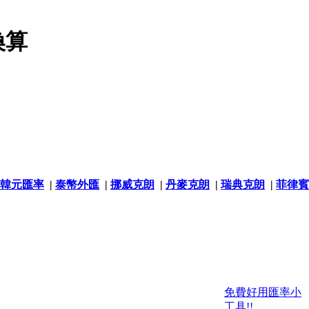
換算
韓元匯率
|
泰幣外匯
|
挪威克朗
|
丹麥克朗
|
瑞典克朗
|
菲律賓
免費好用匯率小
工具!!