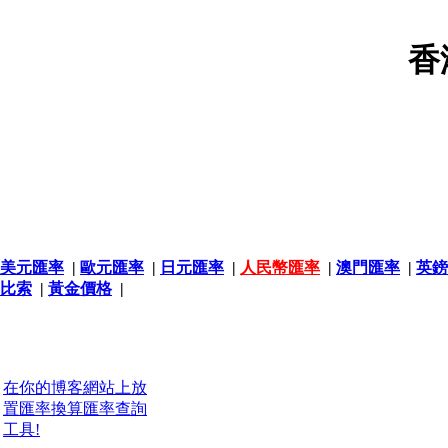
香
美元匯率
|
歐元匯率
|
日元匯率
|
人民幣匯率
|
澳門匯率
|
英鎊
比索
|
黃金價格
|
在你的博客網站上放
置匯率換算匯率查詢
工具!