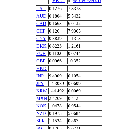
1
HKD=
in
等於多少HKD
USD
0.1276
7.8378
AUD
0.1804
5.5432
CAD
0.1663
6.0132
CHF
0.126
7.9365
CNY
0.8839
1.1313
DKK
0.8223
1.2161
EUR
0.1102
9.0744
GBP
0.0966
10.352
HKD
1
1
INR
9.4909
0.1054
JPY
14.3089
0.0699
KRW
144.4921
0.0069
MXN
2.4269
0.412
NOK
1.0478
0.9544
NZD
0.1973
5.0684
SEK
1.1534
0.867
SGD
0.1763
5.6721