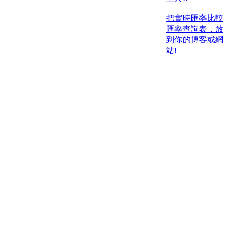
把實時匯率比較
匯率查詢表，放
到你的博客或網
站!