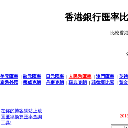
香港銀行匯率比
比較香
美元匯率
|
歐元匯率
|
日元匯率
|
人民幣匯率
|
澳門匯率
|
英鎊
泰幣外匯
|
挪威克朗
|
丹麥克朗
|
瑞典克朗
|
菲律賓比索
|
黃金
在你的博客網站上放
2018
置匯率換算匯率查詢
工具!