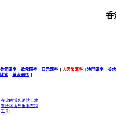
香
美元匯率
|
歐元匯率
|
日元匯率
|
人民幣匯率
|
澳門匯率
|
英鎊
比索
|
黃金價格
|
在你的博客網站上放
置匯率換算匯率查詢
工具!