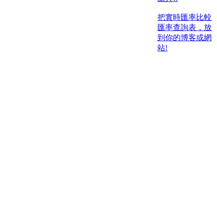
把實時匯率比較
匯率查詢表，放
到你的博客或網
站!