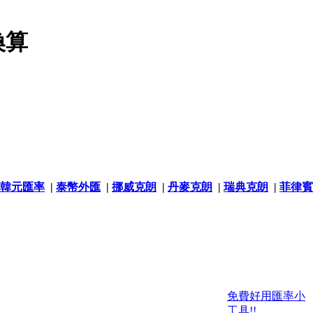
換算
韓元匯率
|
泰幣外匯
|
挪威克朗
|
丹麥克朗
|
瑞典克朗
|
菲律賓
免費好用匯率小
工具!!