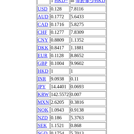
1
HKD=
in
等於多少HKD
USD
0.128
7.8116
AUD
0.1772
5.6433
CAD
0.1716
5.8275
CHF
0.1277
7.8309
CNY
0.8809
1.1352
DKK
0.8417
1.1881
EUR
0.1128
8.8652
GBP
0.1004
9.9602
HKD
1
1
INR
9.0938
0.11
JPY
14.4401
0.0693
KRW
142.5572
0.007
MXN
2.6205
0.3816
NOK
1.0943
0.9138
NZD
0.186
5.3763
SEK
1.1521
0.868
SGD
0.1754
5.7013