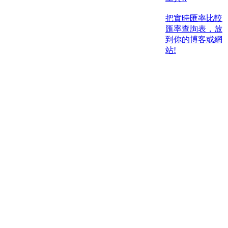
把實時匯率比較
匯率查詢表，放
到你的博客或網
站!