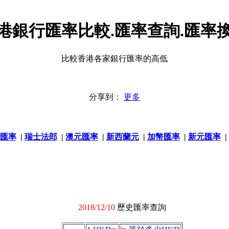
港銀行匯率比較.匯率查詢.匯率
比較香港各家銀行匯率的高低
分享到：
更多
匯率
|
瑞士法郎
|
澳元匯率
|
新西蘭元
|
加幣匯率
|
新元匯率
|
2018/12/10
歷史匯率查詢