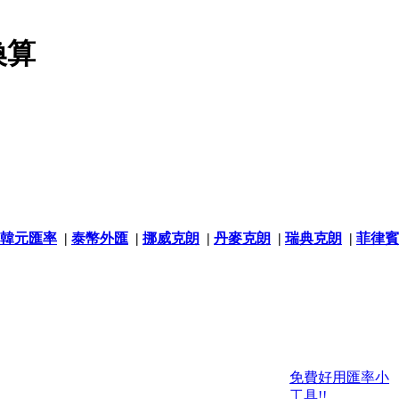
換算
韓元匯率
|
泰幣外匯
|
挪威克朗
|
丹麥克朗
|
瑞典克朗
|
菲律賓
免費好用匯率小
工具!!