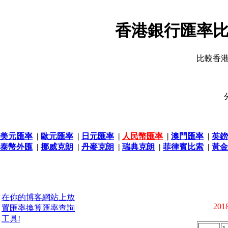
香港銀行匯率比
比較香
美元匯率
|
歐元匯率
|
日元匯率
|
人民幣匯率
|
澳門匯率
|
英鎊
泰幣外匯
|
挪威克朗
|
丹麥克朗
|
瑞典克朗
|
菲律賓比索
|
黃金
在你的博客網站上放
2018
置匯率換算匯率查詢
工具!