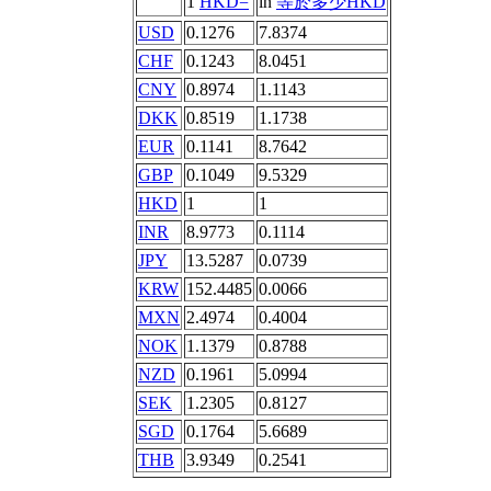
1
HKD=
in
等於多少HKD
USD
0.1276
7.8374
CHF
0.1243
8.0451
CNY
0.8974
1.1143
DKK
0.8519
1.1738
EUR
0.1141
8.7642
GBP
0.1049
9.5329
HKD
1
1
INR
8.9773
0.1114
JPY
13.5287
0.0739
KRW
152.4485
0.0066
MXN
2.4974
0.4004
NOK
1.1379
0.8788
NZD
0.1961
5.0994
SEK
1.2305
0.8127
SGD
0.1764
5.6689
THB
3.9349
0.2541