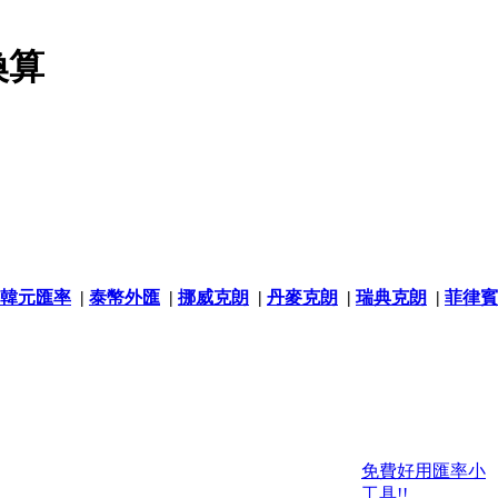
換算
韓元匯率
|
泰幣外匯
|
挪威克朗
|
丹麥克朗
|
瑞典克朗
|
菲律賓
免費好用匯率小
工具!!