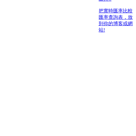
把實時匯率比較
匯率查詢表，放
到你的博客或網
站!