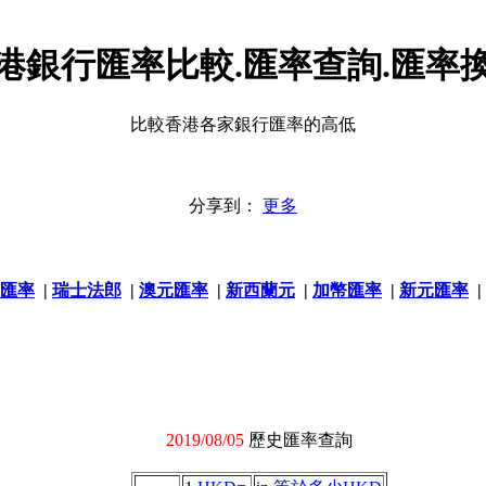
港銀行匯率比較.匯率查詢.匯率
比較香港各家銀行匯率的高低
分享到：
更多
匯率
|
瑞士法郎
|
澳元匯率
|
新西蘭元
|
加幣匯率
|
新元匯率
|
2019/08/05
歷史匯率查詢