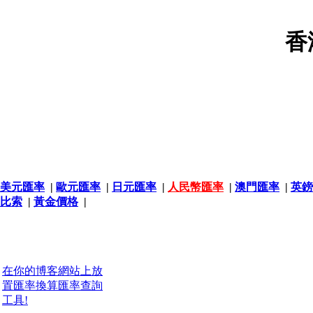
香
美元匯率
|
歐元匯率
|
日元匯率
|
人民幣匯率
|
澳門匯率
|
英鎊
比索
|
黃金價格
|
在你的博客網站上放
置匯率換算匯率查詢
工具!