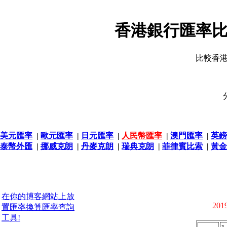
香港銀行匯率比
比較香
美元匯率
|
歐元匯率
|
日元匯率
|
人民幣匯率
|
澳門匯率
|
英鎊
泰幣外匯
|
挪威克朗
|
丹麥克朗
|
瑞典克朗
|
菲律賓比索
|
黃金
在你的博客網站上放
2019
置匯率換算匯率查詢
工具!