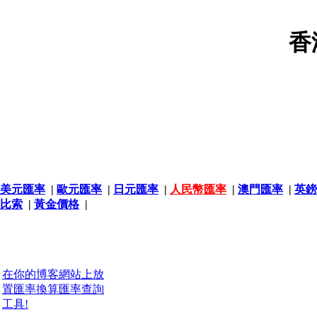
香
美元匯率
|
歐元匯率
|
日元匯率
|
人民幣匯率
|
澳門匯率
|
英鎊
比索
|
黃金價格
|
在你的博客網站上放
置匯率換算匯率查詢
工具!