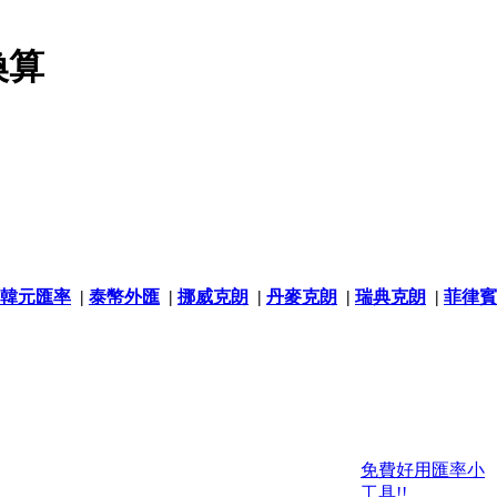
換算
韓元匯率
|
泰幣外匯
|
挪威克朗
|
丹麥克朗
|
瑞典克朗
|
菲律賓
免費好用匯率小
工具!!