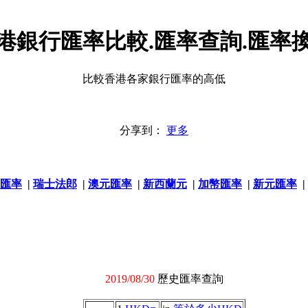
港銀行匯率比較.匯率查詢.匯率
比較香港各家銀行匯率的高低
分享到：
更多
匯率
|
瑞士法郎
|
澳元匯率
|
新西蘭元
|
加幣匯率
|
新元匯率
|
2019/08/30
歷史匯率查詢