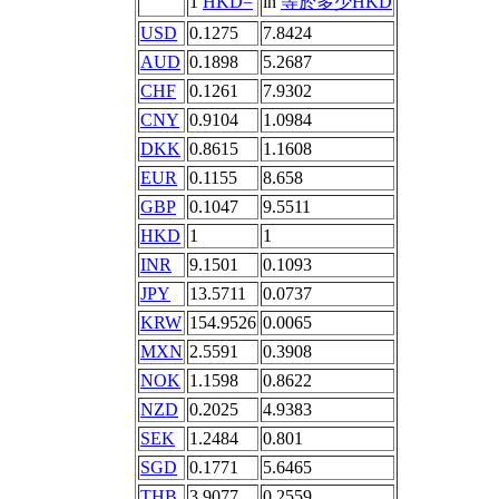
1
HKD=
in
等於多少HKD
USD
0.1275
7.8424
AUD
0.1898
5.2687
CHF
0.1261
7.9302
CNY
0.9104
1.0984
DKK
0.8615
1.1608
EUR
0.1155
8.658
GBP
0.1047
9.5511
HKD
1
1
INR
9.1501
0.1093
JPY
13.5711
0.0737
KRW
154.9526
0.0065
MXN
2.5591
0.3908
NOK
1.1598
0.8622
NZD
0.2025
4.9383
SEK
1.2484
0.801
SGD
0.1771
5.6465
THB
3.9077
0.2559