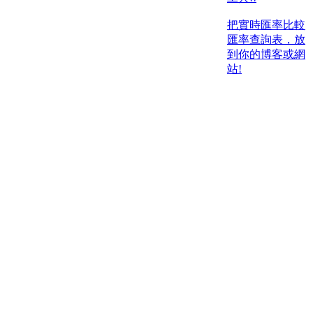
把實時匯率比較
匯率查詢表，放
到你的博客或網
站!