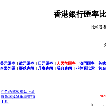
香港銀行匯率比
比較香
美元匯率
|
歐元匯率
|
日元匯率
|
人民幣匯率
|
澳門匯率
|
英鎊
泰幣外匯
|
挪威克朗
|
丹麥克朗
|
瑞典克朗
|
菲律賓比索
|
黃金
在你的博客網站上放
2021
置匯率換算匯率查詢
工具!