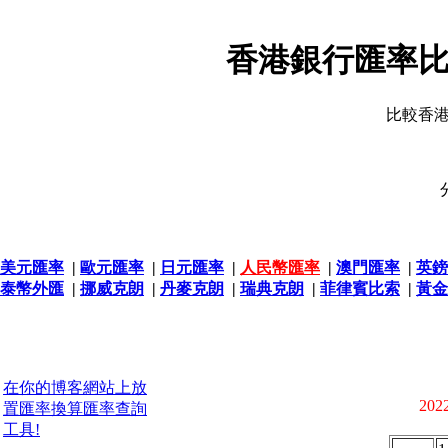
香港銀行匯率比
比較香
美元匯率
|
歐元匯率
|
日元匯率
|
人民幣匯率
|
澳門匯率
|
英鎊
泰幣外匯
|
挪威克朗
|
丹麥克朗
|
瑞典克朗
|
菲律賓比索
|
黃金
在你的博客網站上放
2022
置匯率換算匯率查詢
工具!