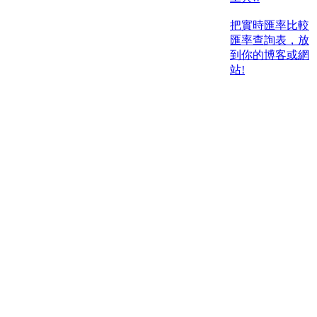
把實時匯率比較
匯率查詢表，放
到你的博客或網
站!