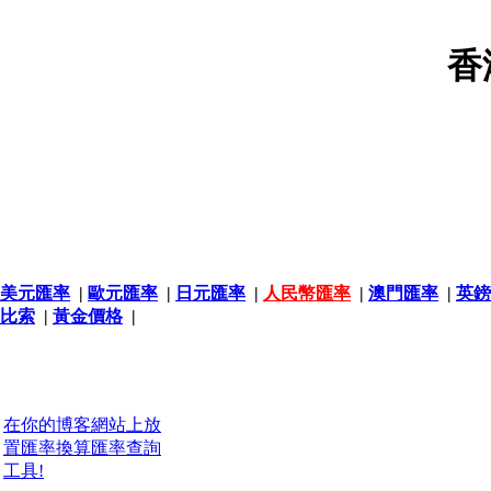
香
美元匯率
|
歐元匯率
|
日元匯率
|
人民幣匯率
|
澳門匯率
|
英鎊
比索
|
黃金價格
|
在你的博客網站上放
置匯率換算匯率查詢
工具!