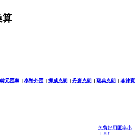
換算
韓元匯率
|
泰幣外匯
|
挪威克朗
|
丹麥克朗
|
瑞典克朗
|
菲律賓
免費好用匯率小
工具!!