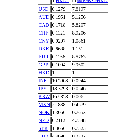
1
HKD=
in
等於多少HKD
USD
0.1279
7.8197
AUD
0.1951
5.1256
CAD
0.1718
5.8207
CHF
0.1121
8.9206
CNY
0.9207
1.0861
DKK
0.8688
1.151
EUR
0.1166
8.5763
GBP
0.1004
9.9602
HKD
1
1
INR
10.5908
0.0944
JPY
18.3293
0.0546
KRW
167.8581
0.006
MXN
2.1838
0.4579
NOK
1.3066
0.7653
NZD
0.2112
4.7348
SEK
1.3656
0.7323
THB
4.4696
0.2237