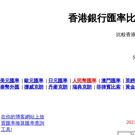
香港銀行匯率比
比較香
美元匯率
|
歐元匯率
|
日元匯率
|
人民幣匯率
|
澳門匯率
|
英鎊
泰幣外匯
|
挪威克朗
|
丹麥克朗
|
瑞典克朗
|
菲律賓比索
|
黃金
在你的博客網站上放
2023
置匯率換算匯率查詢
工具!