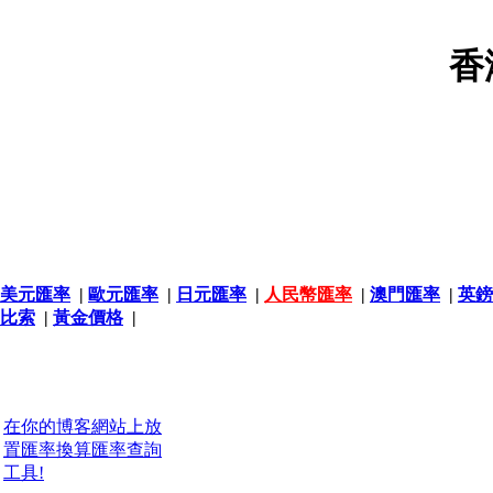
香
美元匯率
|
歐元匯率
|
日元匯率
|
人民幣匯率
|
澳門匯率
|
英鎊
比索
|
黃金價格
|
在你的博客網站上放
置匯率換算匯率查詢
工具!