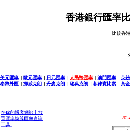
香港銀行匯率比
比較香
美元匯率
|
歐元匯率
|
日元匯率
|
人民幣匯率
|
澳門匯率
|
英鎊
泰幣外匯
|
挪威克朗
|
丹麥克朗
|
瑞典克朗
|
菲律賓比索
|
黃金
在你的博客網站上放
2024
置匯率換算匯率查詢
工具!