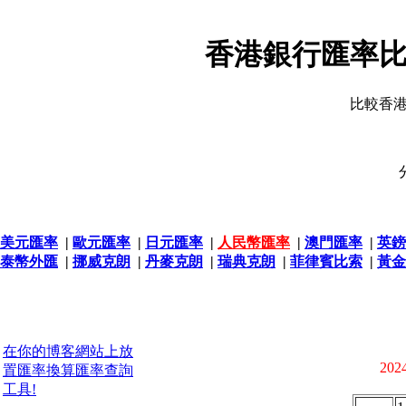
香港銀行匯率比
比較香
美元匯率
|
歐元匯率
|
日元匯率
|
人民幣匯率
|
澳門匯率
|
英鎊
泰幣外匯
|
挪威克朗
|
丹麥克朗
|
瑞典克朗
|
菲律賓比索
|
黃金
在你的博客網站上放
2024
置匯率換算匯率查詢
工具!