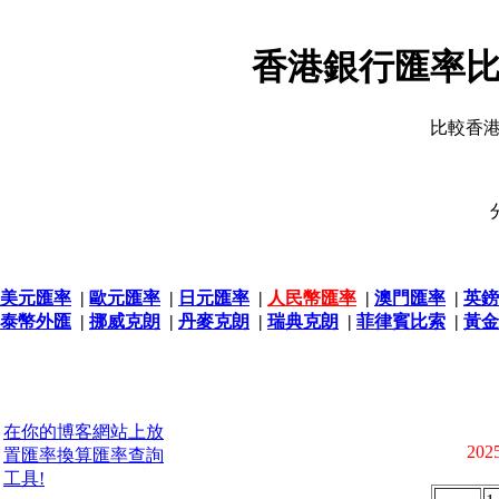
香港銀行匯率比
比較香
美元匯率
|
歐元匯率
|
日元匯率
|
人民幣匯率
|
澳門匯率
|
英鎊
泰幣外匯
|
挪威克朗
|
丹麥克朗
|
瑞典克朗
|
菲律賓比索
|
黃金
在你的博客網站上放
2025
置匯率換算匯率查詢
工具!