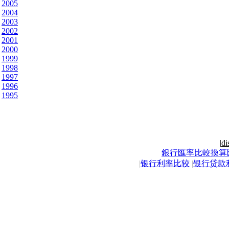
2005
2004
2003
2002
2001
2000
1999
1998
1997
1996
1995
|
di
銀行匯率比較換算
|
银行利率比较
|
银行贷款